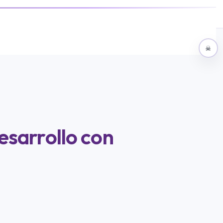
$
Contáctenos
☠
esarrollo con